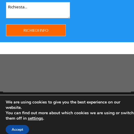
Copyright MHWeb © 2018 - Privacy & GDPR - Cookie Policy -
We are using cookies to give you the best experience on our
P.Iva IT07334710014 - Rea TO23355
website.
You can find out more about which cookies we are using or switch
them off in
settings
.
Accept