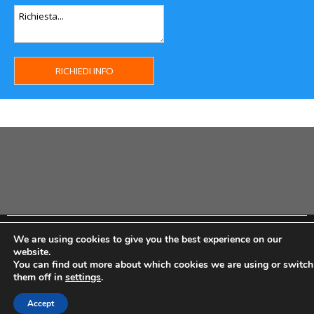
Copyright MHWeb © 2018 - Privacy & GDPR - Cookie Policy -
We are using cookies to give you the best experience on our
P.Iva IT07334710014 - Rea TO23355
website.
You can find out more about which cookies we are using or switch
them off in
settings
.
Accept