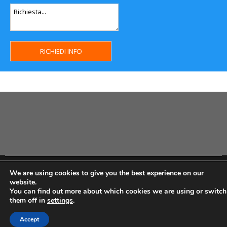
Copyright MHWeb © 2018 - Privacy & GDPR - Cookie Policy -
We are using cookies to give you the best experience on our
P.Iva IT07334710014 - Rea TO23355
website.
You can find out more about which cookies we are using or switch
them off in
settings
.
Accept