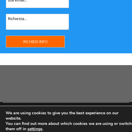
Copyright MHWeb © 2018 - Privacy & GDPR - Cookie Policy -
We are using cookies to give you the best experience on our
P.Iva IT07334710014 - Rea TO23355
website.
You can find out more about which cookies we are using or switch
them off in
settings
.