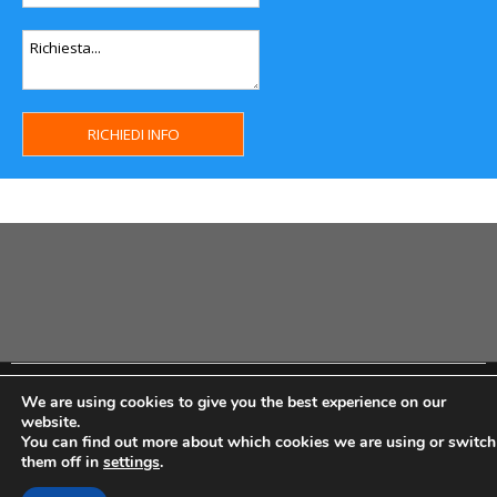
Copyright MHWeb © 2018 - Privacy & GDPR - Cookie Policy -
We are using cookies to give you the best experience on our
P.Iva IT07334710014 - Rea TO23355
website.
You can find out more about which cookies we are using or switch
them off in
settings
.