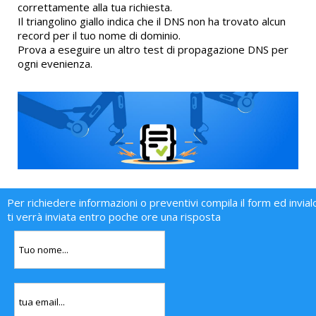
correttamente alla tua richiesta.
Il triangolino giallo indica che il DNS non ha trovato alcun
record per il tuo nome di dominio.
Prova a eseguire un altro test di propagazione DNS per
ogni evenienza.
Per richiedere informazioni o preventivi compila il form ed invial
ti verrà inviata entro poche ore una risposta