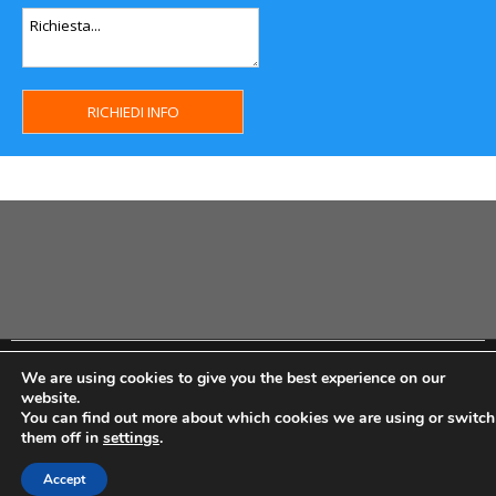
Copyright MHWeb © 2018 - Privacy & GDPR - Cookie Policy -
We are using cookies to give you the best experience on our
P.Iva IT07334710014 - Rea TO23355
website.
You can find out more about which cookies we are using or switch
them off in
settings
.
Accept