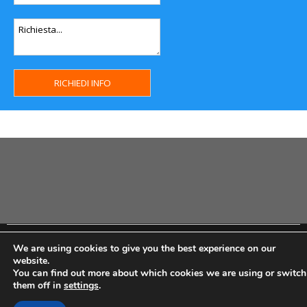
Copyright MHWeb © 2018 - Privacy & GDPR - Cookie Policy -
We are using cookies to give you the best experience on our
P.Iva IT07334710014 - Rea TO23355
website.
You can find out more about which cookies we are using or switch
them off in
settings
.