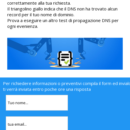
correttamente alla tua richiesta.
Il triangolino giallo indica che il DNS non ha trovato alcun
record per il tuo nome di dominio.
Prova a eseguire un altro test di propagazione DNS per
ogni evenienza.
Per richiedere informazioni o preventivi compila il form ed invial
ti verrà inviata entro poche ore una risposta