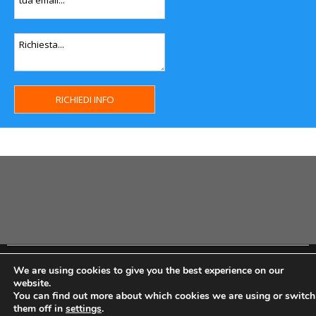
Copyright MHWeb © 2018 - Privacy & GDPR - Cookie Policy -
We are using cookies to give you the best experience on our
P.Iva IT07334710014 - Rea TO23355
website.
You can find out more about which cookies we are using or switch
them off in
settings
.