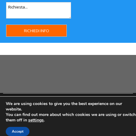
Copyright MHWeb © 2018 - Privacy & GDPR - Cookie Policy -
We are using cookies to give you the best experience on our
P.Iva IT07334710014 - Rea TO23355
website.
You can find out more about which cookies we are using or switch
them off in
settings
.
Accept