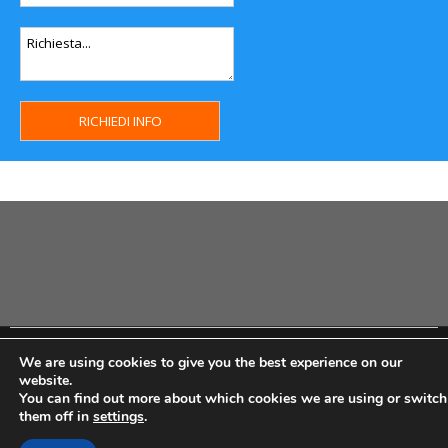
Copyright MHWeb © 2018 - Privacy & GDPR - Cookie Policy -
We are using cookies to give you the best experience on our
P.Iva IT07334710014 - Rea TO23355
website.
You can find out more about which cookies we are using or switch
them off in
settings
.