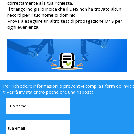
correttamente alla tua richiesta.
Il triangolino giallo indica che il DNS non ha trovato alcun
record per il tuo nome di dominio.
Prova a eseguire un altro test di propagazione DNS per
ogni evenienza.
Per richiedere informazioni o preventivi compila il form ed invial
ti verrà inviata entro poche ore una risposta