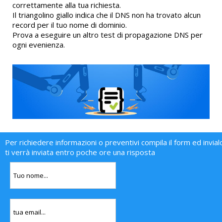
correttamente alla tua richiesta.
Il triangolino giallo indica che il DNS non ha trovato alcun
record per il tuo nome di dominio.
Prova a eseguire un altro test di propagazione DNS per
ogni evenienza.
Per richiedere informazioni o preventivi compila il form ed invial
ti verrà inviata entro poche ore una risposta