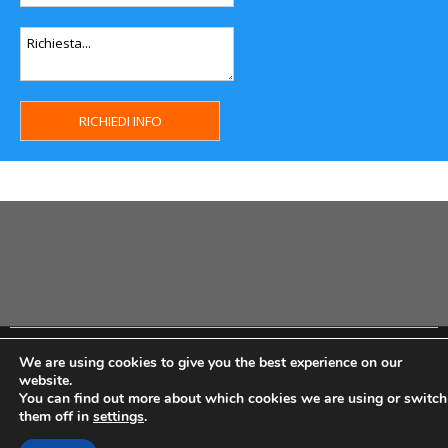
Copyright MHWeb © 2018 - Privacy & GDPR - Cookie Policy -
We are using cookies to give you the best experience on our
P.Iva IT07334710014 - Rea TO23355
website.
You can find out more about which cookies we are using or switch
them off in
settings
.