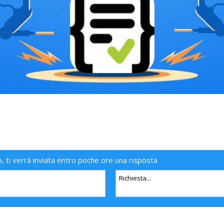
o, ti verrà inviata entro poche ore una risposta