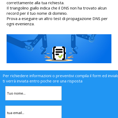
correttamente alla tua richiesta.
Il triangolino giallo indica che il DNS non ha trovato alcun
record per il tuo nome di dominio.
Prova a eseguire un altro test di propagazione DNS per
ogni evenienza.
Per richiedere informazioni o preventivi compila il form ed invial
ti verrà inviata entro poche ore una risposta