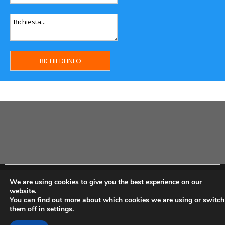
Copyright MHWeb © 2018 - Privacy & GDPR - Cookie Policy -
We are using cookies to give you the best experience on our
P.Iva IT07334710014 - Rea TO23355
website.
You can find out more about which cookies we are using or switch
them off in
settings
.