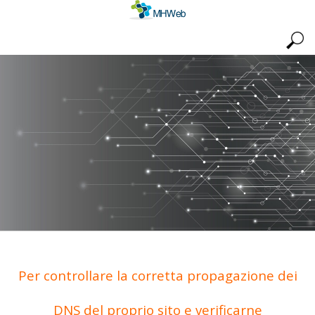
Per controllare la corretta propagazione dei
DNS del proprio sito e verificarne