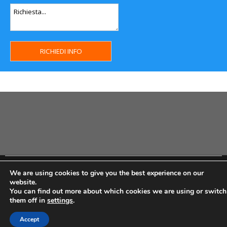
Copyright MHWeb © 2018 - Privacy & GDPR - Cookie Policy -
We are using cookies to give you the best experience on our
P.Iva IT07334710014 - Rea TO23355
website.
You can find out more about which cookies we are using or switch
them off in
settings
.
Accept