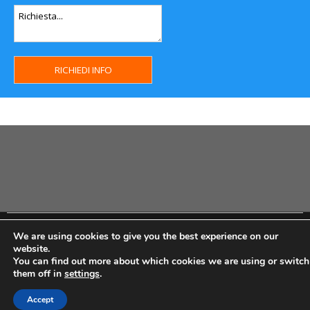
Copyright MHWeb © 2018 - Privacy & GDPR - Cookie Policy -
We are using cookies to give you the best experience on our
P.Iva IT07334710014 - Rea TO23355
website.
You can find out more about which cookies we are using or switch
them off in
settings
.
Accept