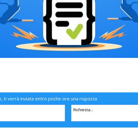
o, ti verrà inviata entro poche ore una risposta