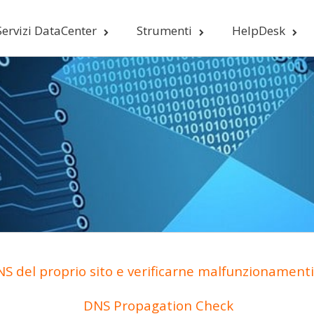
Servizi DataCenter
Strumenti
HelpDesk
S del proprio sito e verificarne malfunzionamenti 
DNS Propagation Check