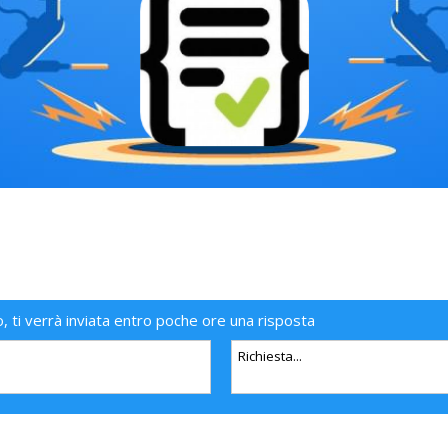
o, ti verrà inviata entro poche ore una risposta